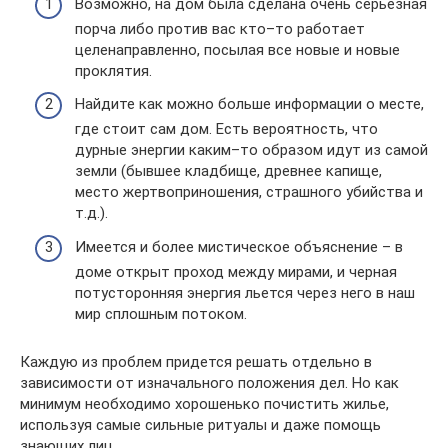
Возможно, на дом была сделана очень серьезная
порча либо против вас кто–то работает
целенаправленно, посылая все новые и новые
проклятия.
Найдите как можно больше информации о месте,
где стоит сам дом. Есть вероятность, что
дурные энергии каким–то образом идут из самой
земли (бывшее кладбище, древнее капище,
место жертвоприношения, страшного убийства и
т.д.).
Имеется и более мистическое объяснение – в
доме открыт проход между мирами, и черная
потусторонняя энергия льется через него в наш
мир сплошным потоком.
Каждую из проблем придется решать отдельно в
зависимости от изначального положения дел. Но как
минимум необходимо хорошенько почистить жилье,
используя самые сильные ритуалы и даже помощь
знающих лиц.