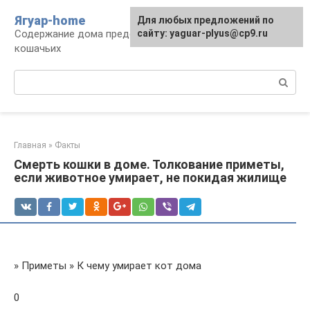
Перейти
Ягуар-home
Для любых предложений по
к
Содержание дома представителей семейства
сайту: yaguar-plyus@cp9.ru
контенту
кошачьих
Поиск:
Главная
»
Факты
Смерть кошки в доме. Толкование приметы,
если животное умирает, не покидая жилище
» Приметы » К чему умирает кот дома
0