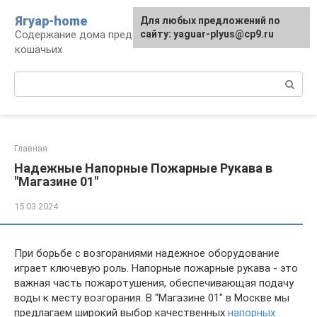
Перейти
Ягуар-home
Для любых предложений по
к
Содержание дома представителей семейства
сайту: yaguar-plyus@cp9.ru
контенту
кошачьих
Поиск:
Главная
Надежные Напорные Пожарные Рукава в
"Магазине 01"
15.03.2024
При борьбе с возгораниями надежное оборудование
играет ключевую роль. Напорные пожарные рукава - это
важная часть пожаротушения, обеспечивающая подачу
воды к месту возгорания. В "Магазине 01" в Москве мы
предлагаем широкий выбор качественных
напорных