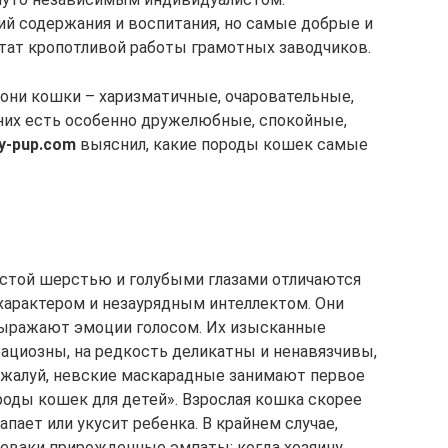
ий содержания и воспитания, но самые добрые и
тат кропотливой работы грамотных заводчиков.
они кошки – харизматичные, очаровательные,
 них есть особенно дружелюбные, спокойные,
y-pup.соm
выяснил, какие породы кошек самые
стой шерстью и голубыми глазами отличаются
арактером и незаурядным интеллектом. Они
выражают эмоции голосом. Их изысканные
ациозны, на редкость деликатны и ненавязчивы,
Пожалуй, невские маскарадные занимают первое
оды кошек для детей». Взрослая кошка скорее
пает или укусит ребенка. В крайнем случае,
неваки прирожденные эмпаты: когда хозяину