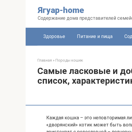
Перейти
Ягуар-home
к
контенту
Содержание дома представителей семей
Здоровье
Питание и пища
Сод
Главная
»
Породы кошек
Самые ласковые и до
список, характеристи
Каждая кошка – это неповторимая л
«дворянский» котик может быть воп
аристократ с родословной – подчер