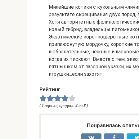
Милейшие котики с кукольным «личи
результате скрещивания двух пород,
Хотя авторитетные фелинологические
новый гибрид, владельцы питомников
Экзотические короткошерстные коты
приплюснутую мордочку, короткие то
любознательные, нежные и ласковые, 
когда их тискают. Вместе с тем, экз
пятнышком от лазерной указки, их мо
игрушки…если захотят
Рейтинг
(
1
оценка, среднее
4
из
5
)
Понравилась стать