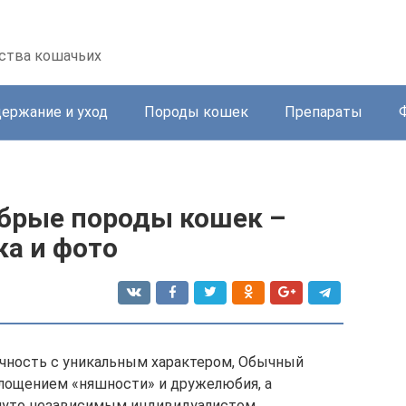
ства кошачьих
ержание и уход
Породы кошек
Препараты
брые породы кошек –
ка и фото
ичность с уникальным характером, Обычный
лощением «няшности» и дружелюбия, а
кнуто независимым индивидуалистом.