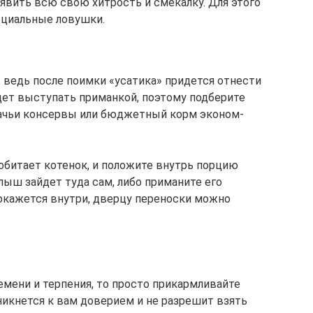
оявить всю свою хитрость и смекалку. Для этого
пециальные ловушки.
 ведь после поимки «усатика» придется отнести
удет выступать приманкой, поэтому подберите
шачьи консервы или бюджетный корм эконом-
 обитает котенок, и положите внутрь порцию
лыш зайдет туда сам, либо приманите его
окажется внутри, дверцу переноски можно
емени и терпения, то просто прикармливайте
никнется к вам доверием и не разрешит взять