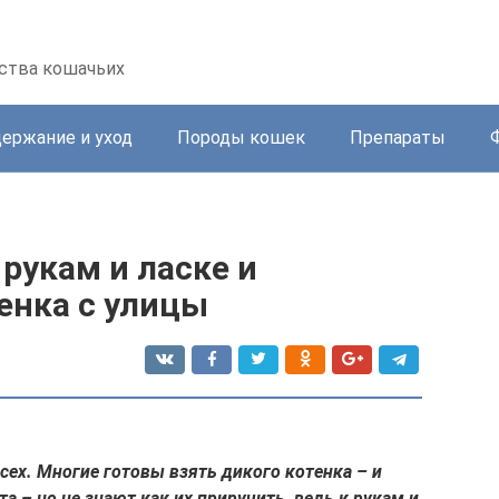
ства кошачьих
ержание и уход
Породы кошек
Препараты
 рукам и ласке и
енка с улицы
сех. Многие готовы взять дикого котенка – и
 – но не знают как их приручить, ведь к рукам и