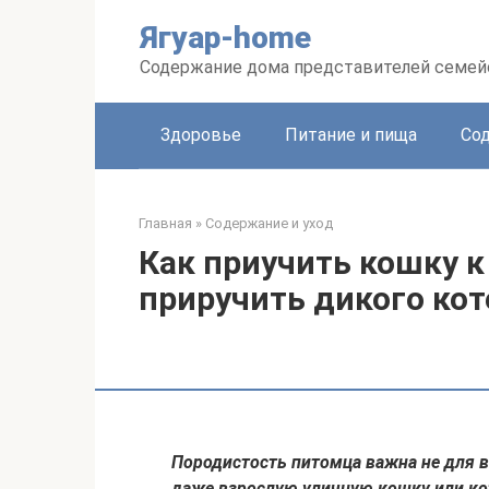
Перейти
Ягуар-home
к
контенту
Содержание дома представителей семей
Здоровье
Питание и пища
Сод
Главная
»
Содержание и уход
Как приучить кошку к
приручить дикого кот
Породистость питомца важна не для в
даже взрослую уличную кошку или кота