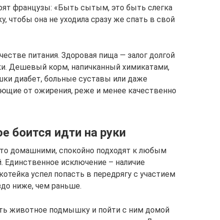
орят французы: «Быть сытым, это быть слегка
, чтобы она не уходила сразу же спать в свой
честве питания. Здоровая пища — залог долгой
и. Дешевый корм, напичканный химикатами,
шки диабет, больные суставы или даже
ающие от ожирения, реже и менее качественно
е боится идти на руки
-то домашними, спокойно подходят к любым
й. Единственное исключение – наличие
котейка успел попасть в передрягу с участием
здо ниже, чем раньше.
ять животное подмышку и пойти с ним домой