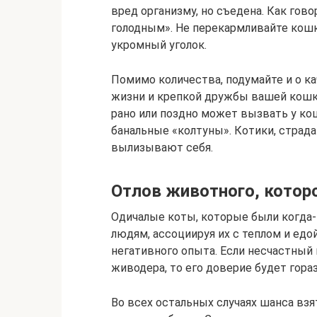
вред организму, но съедена. Как гов
голодным». Не перекармливайте кошку
укромный уголок.
Помимо количества, подумайте и о ка
жизни и крепкой дружбы вашей кошк
рано или поздно может вызвать у ко
банальные «колтуны». Котики, страд
вылизывают себя.
Отлов животного, которо
Одичалые коты, которые были когда
людям, ассоциируя их с теплом и едо
негативного опыта. Если несчастный 
живодера, то его доверие будет гора
Во всех остальных случаях шанса вз