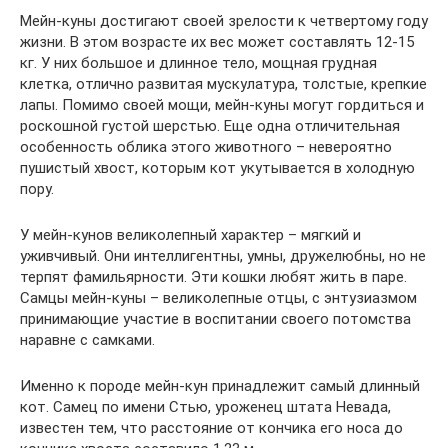
Мейн-куны достигают своей зрелости к четвертому году
жизни. В этом возрасте их вес может составлять 12-15
кг. У них большое и длинное тело, мощная грудная
клетка, отлично развитая мускулатура, толстые, крепкие
лапы. Помимо своей мощи, мейн-куны могут гордиться и
роскошной густой шерстью. Еще одна отличительная
особенность облика этого животного – невероятно
пушистый хвост, которым кот укутывается в холодную
пору.
У мейн-кунов великолепный характер – мягкий и
уживчивый. Они интеллигентны, умны, дружелюбны, но не
терпят фамильярности. Эти кошки любят жить в паре.
Самцы мейн-куны – великолепные отцы, с энтузиазмом
принимающие участие в воспитании своего потомства
наравне с самками.
Именно к породе мейн-кун принадлежит самый длинный
кот. Самец по имени Стью, уроженец штата Невада,
известен тем, что расстояние от кончика его носа до