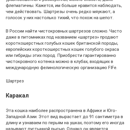
флегматичны. Кажется, им больше нравится наблюдать,
чем действовать. Шартрезы очень редко мяукают, а
голосок у них настолько тихий, что похож на шепот.
В России найти чистокровных шартрезов сложно. Часто
даже в питомниках под названием «шартрез» продают
короткошерстных голубых кошек британской породы,
европейских короткошерстных кошек голубого окраса
или гибриды этих пород. Приобрести гарантированно
чистокровного котенка можно в клубах, входящих в
международную фелинологическую организацию FIFe.
Шартрез
Каракал
Эта кошка наиболее распространена в Африке и Юго-
Западной Азии. Этот вид вырастает до 91 сантиметра в
длину и узнаваем по перьям на ушках, поэтому его иногда
называют пустынной рысью. Однако он является