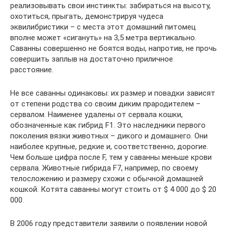
реализовывать свои инстинкты: забираться на высоту,
охотиться, прыгать, демонстрируя чудеса
эквилибристики – с места этот домашний питомец
вполне может «сигануть» на 3,5 метра вертикально.
Саванны совершенно не боятся воды, напротив, не прочь
совершить заплыв на достаточно приличное
расстояние.
Не все саванны одинаковы: их размер и повадки зависят
от степени родства со своим диким прародителем –
сервалом. Наименее удалены от сервала кошки,
обозначенные как гибрид F1. Это наследники первого
поколения вязки животных – дикого и домашнего. Они
наиболее крупные, редкие и, соответственно, дорогие.
Чем больше цифра после F, тем у саванны меньше крови
сервала. Животные гибрида F7, например, по своему
телосложению и размеру схожи с обычной домашней
кошкой. Котята саванны могут стоить от $ 4 000 до $ 20
000.
В 2006 году представители заявили о появлении новой