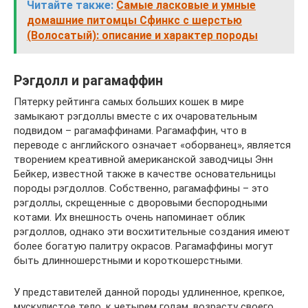
Читайте также:
Самые ласковые и умные
домашние питомцы Сфинкс с шерстью
(Волосатый): описание и характер породы
Рэгдолл и рагамаффин
Пятерку рейтинга самых больших кошек в мире
замыкают рэгдоллы вместе с их очаровательным
подвидом – рагамаффинами. Рагамаффин, что в
переводе с английского означает «оборванец», является
творением креативной американской заводчицы Энн
Бейкер, известной также в качестве основательницы
породы рэгдоллов. Собственно, рагамаффины – это
рэгдоллы, скрещенные с дворовыми беспородными
котами. Их внешность очень напоминает облик
рэгдоллов, однако эти восхитительные создания имеют
более богатую палитру окрасов. Рагамаффины могут
быть длинношерстными и короткошерстными.
У представителей данной породы удлиненное, крепкое,
мускулистое тело, к четырем годам, возрасту своего