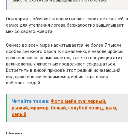
вместе охотятся и выращивают потомство.
Они кормят, обучают и воспитывают своих детенышей, а
самка для утепления логова безжалостно выщипывает
мех со своего живота.
Сейчас во всем мире насчитывается не более 7 тысяч
особей снежного барса. К сожалению, в неволе ирбисы
практически не размножается, так что популяция этих
великолепных животных продолжает сокращаться.
Встретить в дикой природе этот редкий исчезающий
вид практически невозможно, ирбис тщательно
избегает людей.
Читайте также:
Фото мейн кун: черный,
рыжий, мрамор, белый, голубой солид, дым,
серый