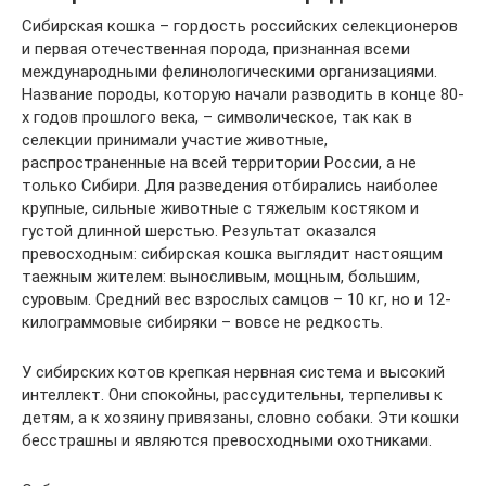
Сибирская кошка – гордость российских селекционеров
и первая отечественная порода, признанная всеми
международными фелинологическими организациями.
Название породы, которую начали разводить в конце 80-
х годов прошлого века, – символическое, так как в
селекции принимали участие животные,
распространенные на всей территории России, а не
только Сибири. Для разведения отбирались наиболее
крупные, сильные животные с тяжелым костяком и
густой длинной шерстью. Результат оказался
превосходным: сибирская кошка выглядит настоящим
таежным жителем: выносливым, мощным, большим,
суровым. Средний вес взрослых самцов – 10 кг, но и 12-
килограммовые сибиряки – вовсе не редкость.
У сибирских котов крепкая нервная система и высокий
интеллект. Они спокойны, рассудительны, терпеливы к
детям, а к хозяину привязаны, словно собаки. Эти кошки
бесстрашны и являются превосходными охотниками.