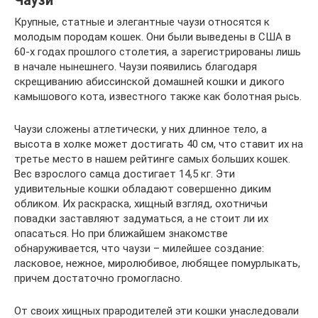
Чаузи
Крупные, статные и элегантные чаузи относятся к
молодым породам кошек. Они были выведены в США в
60-х годах прошлого столетия, а зарегистрированы лишь
в начале нынешнего. Чаузи появились благодаря
скрещиванию абиссинской домашней кошки и дикого
камышового кота, известного также как болотная рысь.
Чаузи сложены атлетически, у них длинное тело, а
высота в холке может достигать 40 см, что ставит их на
третье место в нашем рейтинге самых больших кошек.
Вес взрослого самца достигает 14,5 кг. Эти
удивительные кошки обладают совершенно диким
обликом. Их раскраска, хищный взгляд, охотничьи
повадки заставляют задуматься, а не стоит ли их
опасаться. Но при ближайшем знакомстве
обнаруживается, что чаузи – милейшее создание:
ласковое, нежное, миролюбивое, любящее помурлыкать,
причем достаточно громогласно.
От своих хищных прародителей эти кошки унаследовали