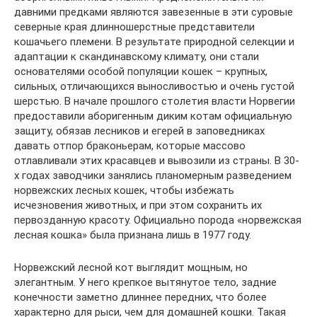
давними предками являются завезенные в эти суровые
северные края длинношерстные представители
кошачьего племени. В результате природной селекции и
адаптации к скандинавскому климату, они стали
основателями особой популяции кошек – крупных,
сильных, отличающихся выносливостью и очень густой
шерстью. В начале прошлого столетия власти Норвегии
предоставили аборигенным диким котам официальную
защиту, обязав лесников и егерей в заповедниках
давать отпор браконьерам, которые массово
отлавливали этих красавцев и вывозили из страны. В 30-
х годах заводчики занялись планомерным разведением
норвежских лесных кошек, чтобы избежать
исчезновения животных, и при этом сохранить их
первозданную красоту. Официально порода «норвежская
лесная кошка» была признана лишь в 1977 году.
Норвежский лесной кот выглядит мощным, но
элегантным. У него крепкое вытянутое тело, задние
конечности заметно длиннее передних, что более
характерно для рыси, чем для домашней кошки. Такая