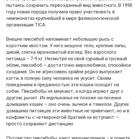
пытаясь сохранить первозданный вид животного. В 1998
году новая порода получила право участвовать в
чемпионатах крупнейшей в мире фелинологической
организации TICA.
Внешне пиксибоб напоминает небольшую рысь с
коротким хвостом. У него мощное тело, крепкие лапы,
дикий, слегка мрачноватый взгляд. Вес взрослого
питомца – 7-9 кг. Несмотря на свой суровый и грозный
облик, пиксибоб – достаточно миролюбивое, спокойное
создание. Он не агрессивен, крайне редко выпускает
когти, в полную силу человека не укусит. Своим
поведением и преданностью эти кошки походят на
собак. Пиксибобы не мяукают, а когда играют друг с
другом, рычат. Их мурлыканье не похоже на песенки
домашних кошек – оно очень зычное и тяжелое. Других
домашних питомцев эти животные не привечают, но и в
конфликты с четвероногой братией не вступают –
просто сохраняют дистанцию.
Потомство пиксибобы дают малочисленное – в помете