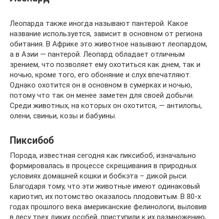
Леопарда также иногда называют пантерой. Какое
название используется, зависит в основном от региона
обитания. В Африке это животное называют леопардом,
а в Азии — пантерой. Леопард обладает отличным
зрением, что позволяет ему охотиться как днем, так и
ночью, кроме того, его обоняние и слух впечатляют.
Однако охотится он в основном в сумерках и ночью,
потому что так он менее заметен для своей добычи.
Среди животных, на которых он охотится, — антилопы,
олени, свиньи, козы и бабуины.
Пиксибоб
Порода, известная сегодня как пиксибоб, изначально
формировалась в процессе скрещивания в природных
условиях домашней кошки и бобкэта – дикой рыси.
Благодаря тому, что эти животные имеют одинаковый
кариотип, их потомство оказалось плодовитым. В 80-х
годах прошлого века американские фелинологи, выловив
в лесу трех диких особей, приступили к их размножению,