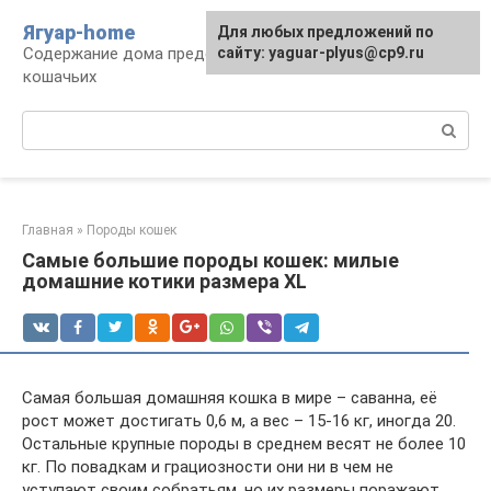
Перейти
Ягуар-home
Для любых предложений по
к
Содержание дома представителей семейства
сайту: yaguar-plyus@cp9.ru
контенту
кошачьих
Поиск:
Главная
»
Породы кошек
Самые большие породы кошек: милые
домашние котики размера XL
Самая большая домашняя кошка в мире – саванна, её
рост может достигать 0,6 м, а вес – 15-16 кг, иногда 20.
Остальные крупные породы в среднем весят не более 10
кг. По повадкам и грациозности они ни в чем не
уступают своим собратьям, но их размеры поражают.