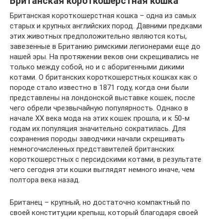
Британская короткошерстная кошка
Британская короткошерстная кошка – одна из самых
старых и крупных английских пород. Давними предками
этих животных предположительно являются коты,
завезенные в Британию римскими легионерами еще до
нашей эры. На протяжении веков они скрещивались не
только между собой, но и с аборигенными дикими
котами. О британских короткошерстных кошках как о
породе стало известно в 1871 году, когда они были
представлены на лондонской выставке кошек, после
чего обрели чрезвычайную популярность. Однако в
начале ХХ века мода на этих кошек прошла, и к 50-м
годам их популяция значительно сократилась. Для
сохранения породы заводчики начали скрещивать
немногочисленных представителей британских
короткошерстных с персидскими котами, в результате
чего сегодня эти кошки выглядят немного иначе, чем
полтора века назад.
Британец – крупный, но достаточно компактный по
своей конституции крепыш, который благодаря своей