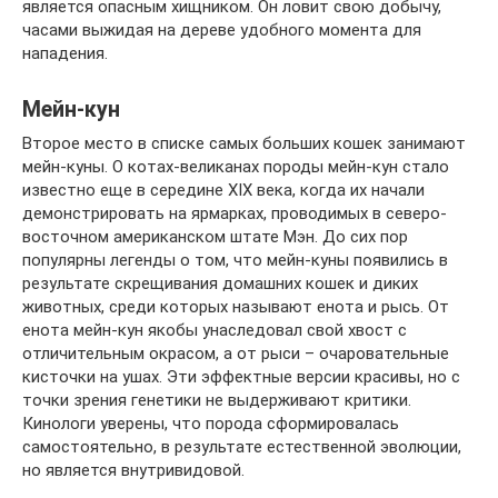
является опасным хищником. Он ловит свою добычу,
часами выжидая на дереве удобного момента для
нападения.
Мейн-кун
Второе место в списке самых больших кошек занимают
мейн-куны. О котах-великанах породы мейн-кун стало
известно еще в середине XIX века, когда их начали
демонстрировать на ярмарках, проводимых в северо-
восточном американском штате Мэн. До сих пор
популярны легенды о том, что мейн-куны появились в
результате скрещивания домашних кошек и диких
животных, среди которых называют енота и рысь. От
енота мейн-кун якобы унаследовал свой хвост с
отличительным окрасом, а от рыси – очаровательные
кисточки на ушах. Эти эффектные версии красивы, но с
точки зрения генетики не выдерживают критики.
Кинологи уверены, что порода сформировалась
самостоятельно, в результате естественной эволюции,
но является внутривидовой.