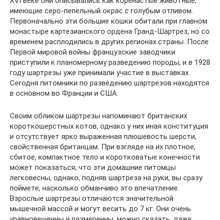
XVI веке они описывались как коренастые животные,
имеющие серо-пепельный окрас с голубым отливом.
Первоначально эти большие кошки обитали при главном
монастыре картезианского ордена Гранд-Шартрез, но со
временем расплодились в других регионах страны. После
Первой мировой войны французские заводчики
приступили к планомерному разведению породы, и в 1928
году шартрезы уже принимали участие в выставках.
Сегодня питомники по разведению шартрезов находятся
в основном во Франции и США.
Своим обликом шартрезы напоминают британских
короткошерстных котов, однако у них иная конституция
и отсутствует ярко выраженная плюшевость шерсти,
свойственная британцам. При взгляде на их плотное,
сбитое, компактное тело и коротковатые конечности
может показаться, что эти домашние питомцы
легковесны, однако, подняв шартреза на руки, вы сразу
поймете, насколько обманчиво это впечатление.
Взрослые шартрезы отличаются значительной
мышечной массой и могут весить до 7 кг. Они очень
уравновешенны и размеренны, можно сказать, даже