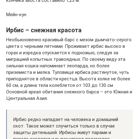
кончика хвоста составило 1,23 м.
Мейн-кун
Ирбис – снежная красота
Необыкновенно красивый барс с мехом дымчато-серого
цвета с черными пятнами. Проживает ирбис высоко в
горах и изредка спускается к подножью, следуя за
миграцией копытных травоядных. По своему виду эта
сильная кошка напоминает леопарда, но более
приземиста и мелка. Туловище ирбиса растянутое, чуть
приподнятое в области крестца. Высота холке не более
60 см, а длина тела колеблется от 103 до 130 см.
Основной ареал обитания снежного барса – это Южная и
Центральная Азия.
Ирбис редко нападает на человека и домашний
скот. Такое может случиться только в случае
защиты детенышей. Ирбисы живут парами и