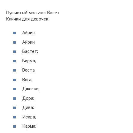
Пушистый мальчик Валет
Клички для девочек:
Айрис;
Айрин;
Бастет;
Бирма;
Веста;
Вега;
Джекки;
Дора;
Дива;
Искра;
Карма;