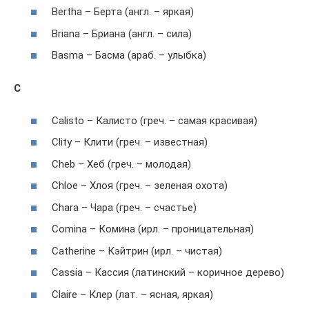
Bertha – Берта (англ. – яркая)
Briana – Бриана (англ. – сила)
Basma – Басма (араб. – улыбка)
C
Calisto – Калисто (греч. – самая красивая)
Clity – Клити (греч. – известная)
Cheb – Хеб (греч. – молодая)
Chloe – Хлоя (греч. – зеленая охота)
Chara – Чара (греч. – счастье)
Comina – Комина (ирл. – проницательная)
Catherine – Кэйтрин (ирл. – чистая)
Cassia – Кассия (латинский – коричное дерево)
Claire – Клер (лат. – ясная, яркая)