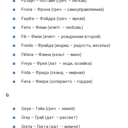
Fotayn – Фотайн (греч. – легкая)
Frona – Фрона (греч. – самоуправляемая)
Faydra — Фэйдра (греч. – яркая)
Femi – Феми (египт. – любовь)
Fili – Фили (египт. – рожденная второй)
Freida – Фрайда (индиш – радость, веселье)
Fkhina – Фхина (кельт. – вино)
Freya – Фрея (лат. – леди, хозяйка)
Frida – Фрида (сканд. – мирная)
Fiera – Фиера (эсперанто – гордая)
G
Geya – Гэйа (греч. – земля)
Gray – Грай (дат. – рассвет)
Greta – Грета (дат. – жемчуг)