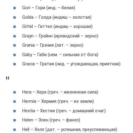
Gori – Гори (инд. – белая)
Golda – Голда (индиш – золотая)
Gittel – Гиттел (индиш – хорошая)
Grayn – Грэйнн (ирландский – зерно)
Grania – Грэния (лат. – зерно)
Gaby – Габи (нем. – сильная от бога)
Gracia – Гратия (нид. – угождающая, приятная)
H
Hera – Хера (греч. – жизненная сила)
Hermia – Хермия (греч. – из земли)
Hestia – Хестия (греч. – домашний очаг)
Helen – Элен (греч. – факел)
Hell – Хелл (дат. – успешная, преуспевающая)