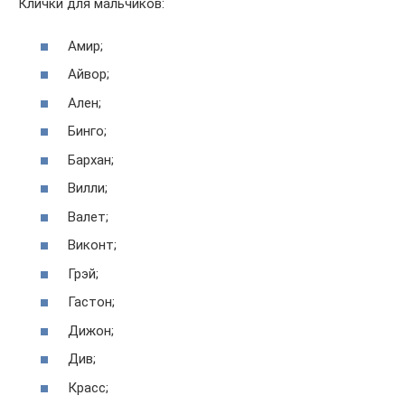
Клички для мальчиков:
Амир;
Айвор;
Ален;
Бинго;
Бархан;
Вилли;
Валет;
Виконт;
Грэй;
Гастон;
Дижон;
Див;
Красс;