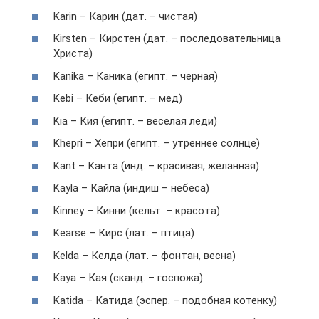
Karin – Карин (дат. – чистая)
Kirsten – Кирстен (дат. – последовательница
Христа)
Kanika – Каника (египт. – черная)
Kebi – Кеби (египт. – мед)
Kia – Кия (египт. – веселая леди)
Khepri – Хепри (египт. – утреннее солнце)
Kant – Канта (инд. – красивая, желанная)
Kayla – Кайла (индиш – небеса)
Kinney – Кинни (кельт. – красота)
Kearse – Кирс (лат. – птица)
Kelda – Келда (лат. – фонтан, весна)
Kaya – Кая (сканд. – госпожа)
Katida – Катида (эспер. – подобная котенку)