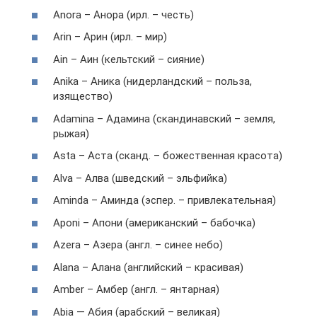
Anora – Анора (ирл. – честь)
Arin – Арин (ирл. – мир)
Ain – Аин (кельтский – сияние)
Anika – Аника (нидерландский – польза,
изящество)
Adamina – Адамина (скандинавский – земля,
рыжая)
Asta – Аста (сканд. – божественная красота)
Alva – Алва (шведский – эльфийка)
Aminda – Аминда (эспер. – привлекательная)
Aponi – Апони (американский – бабочка)
Azera – Азера (англ. – синее небо)
Alana – Алана (английский – красивая)
Amber – Амбер (англ. – янтарная)
Abia — Абия (арабский – великая)