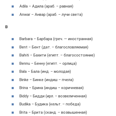
Adila – Адила (араб. – равная)
Anwar – Анвар (араб. – лучи света)
B
Barbara – Барбара (греч. — иностранная)
Bent – Бент (дат. – благословляемая)
Bahiti – Бахити (египт. – благосостояние)
Bennu – Бенну (египт. – орлица)
Bala – Бала (инд. – молодая)
Binke – Бинке (индиш – пчела)
Brina – Брина (индиш – коричневая)
Biddy – Бидди (ирл. – возвеличенная)
Budika – Будика (кельт. – победа)
Brita – Брита (сканд. – возвышенная)