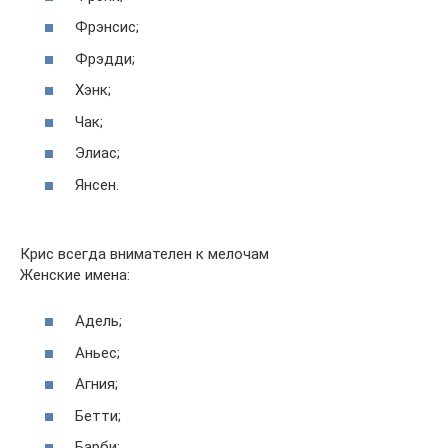
Фрэнсис;
Фрэдди;
Хэнк;
Чак;
Элиас;
Янсен.
Крис всегда внимателен к мелочам
Женские имена:
Адель;
Аньес;
Агния;
Бетти;
Барби;