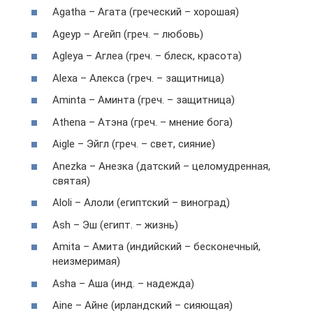
Agatha – Агата (греческий – хорошая)
Ageyp – Агейп (греч. – любовь)
Agleya – Аглеа (греч. – блеск, красота)
Alexa – Алекса (греч. – защитница)
Aminta – Аминта (греч. – защитница)
Athena – Атэна (греч. – мнение бога)
Aigle – Эйгл (греч. – свет, сияние)
Anezka – Анезка (датский – целомудренная,
святая)
Aloli – Алоли (египтский – виноград)
Ash – Эш (египт. – жизнь)
Amita – Амита (индийский – бесконечный,
неизмеримая)
Asha – Аша (инд. – надежда)
Aine – Айне (ирландский – сияющая)