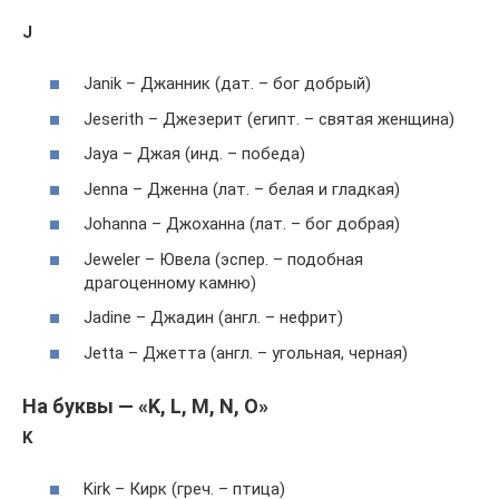
J
Janik – Джанник (дат. – бог добрый)
Jeserith – Джезерит (египт. – святая женщина)
Jaya – Джая (инд. – победа)
Jenna – Дженна (лат. – белая и гладкая)
Johanna – Джоханна (лат. – бог добрая)
Jeweler – Ювела (эспер. – подобная
драгоценному камню)
Jadine – Джадин (англ. – нефрит)
Jetta – Джетта (англ. – угольная, черная)
На буквы — «K, L, M, N, O»
K
Kirk – Кирк (греч. – птица)