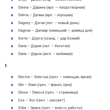
Darina – Дарина (ирл. — плодотворная)
Delma – Делма (ирл. – хорошая)
Dagney – Дэгни (лат. – новый день)
Dagmar – Дагмар (немецкий — девица дня)
Dorta – Дорта (сканд. – дар Божий)
Daria – Дэрия (лат. – богатая)
Darla – Дарла (англ. – любимая)
E
Electra – Электра (греч. – сияющая, яркая)
Elin – Элин (греч. – факел, луна)
Elissa – Элисса (греч. – странница)
Eos – Эос (греч. – рассвет)
Erika – Эрика (греч. – власть работы)