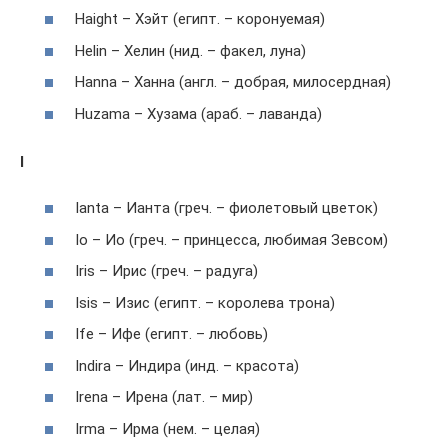
Haight – Хэйт (египт. – коронуемая)
Helin – Хелин (нид. – факел, луна)
Hanna – Ханна (англ. – добрая, милосердная)
Huzama – Хузама (араб. – лаванда)
I
Ianta – Ианта (греч. – фиолетовый цветок)
Io – Ио (греч. – принцесса, любимая Зевсом)
Iris – Ирис (греч. – радуга)
Isis – Изис (египт. – королева трона)
Ife – Ифе (египт. – любовь)
Indira – Индира (инд. – красота)
Irena – Ирена (лат. – мир)
Irma – Ирма (нем. – целая)