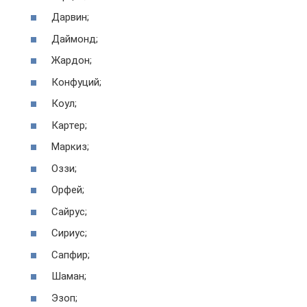
Дарвин;
Даймонд;
Жардон;
Конфуций;
Коул;
Картер;
Маркиз;
Оззи;
Орфей;
Сайрус;
Сириус;
Сапфир;
Шаман;
Эзоп;