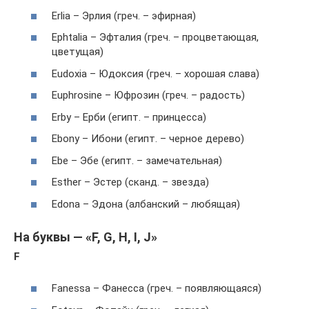
Erlia – Эрлия (греч. – эфирная)
Ephtalia – Эфталия (греч. – процветающая,
цветущая)
Eudoxia – Юдоксия (греч. – хорошая слава)
Euphrosine – Юфрозин (греч. – радость)
Erby – Ерби (египт. – принцесса)
Ebony – Ибони (египт. – черное дерево)
Ebe – Эбе (египт. – замечательная)
Esther – Эстер (сканд. – звезда)
Edona – Эдона (албанский – любящая)
На буквы — «F, G, H, I, J»
F
Fanessa – Фанесса (греч. – появляющаяся)