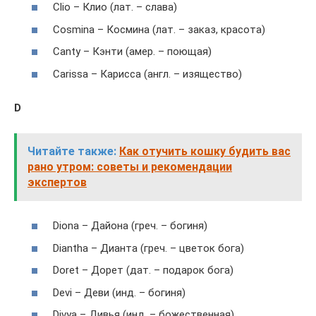
Clio – Клио (лат. – слава)
Cosmina – Космина (лат. – заказ, красота)
Canty – Кэнти (амер. – поющая)
Carissa – Карисса (англ. – изящество)
D
Читайте также:
Как отучить кошку будить вас
рано утром: советы и рекомендации
экспертов
Diona – Дайона (греч. – богиня)
Diantha – Дианта (греч. – цветок бога)
Doret – Дорет (дат. – подарок бога)
Devi – Деви (инд. – богиня)
Divya – Дивья (инд. – божественная)