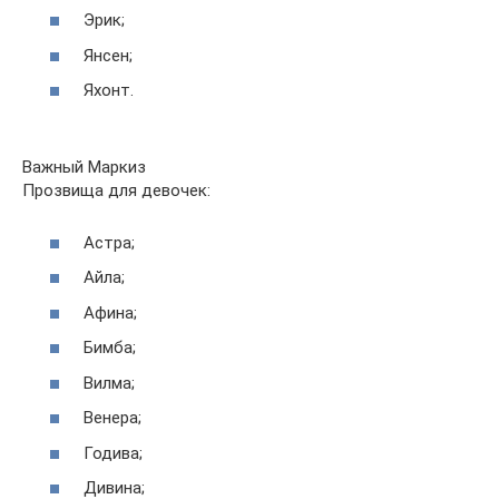
Эрик;
Янсен;
Яхонт.
Важный Маркиз
Прозвища для девочек:
Астра;
Айла;
Афина;
Бимба;
Вилма;
Венера;
Годива;
Дивина;