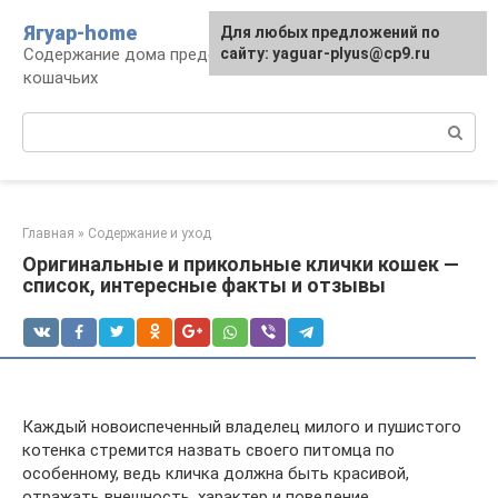
Перейти
Ягуар-home
Для любых предложений по
к
Содержание дома представителей семейства
сайту: yaguar-plyus@cp9.ru
контенту
кошачьих
Поиск:
Главная
»
Содержание и уход
Оригинальные и прикольные клички кошек —
список, интересные факты и отзывы
Каждый новоиспеченный владелец милого и пушистого
котенка стремится назвать своего питомца по
особенному, ведь кличка должна быть красивой,
отражать внешность, характер и поведение