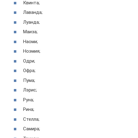
Квинта;
Лаванда;
Луанда;
Маиза;
Наоми;
Ноэмия;
Одри;
Офра;
Пума;
Лэрис;
Руна;
Рина;
Стелла;
Самира;