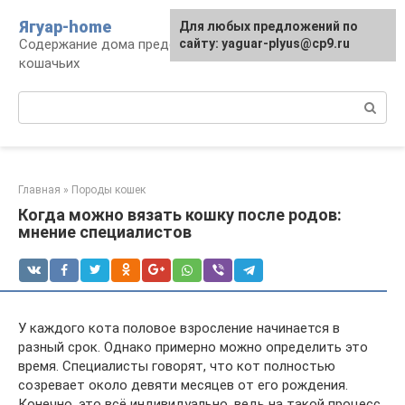
Перейти
Ягуар-home
Для любых предложений по
к
Содержание дома представителей семейства
сайту: yaguar-plyus@cp9.ru
контенту
кошачьих
Поиск:
Главная
»
Породы кошек
Когда можно вязать кошку после родов:
мнение специалистов
У каждого кота половое взросление начинается в
разный срок. Однако примерно можно определить это
время. Специалисты говорят, что кот полностью
созревает около девяти месяцев от его рождения.
Конечно, это всё индивидуально, ведь на такой процесс