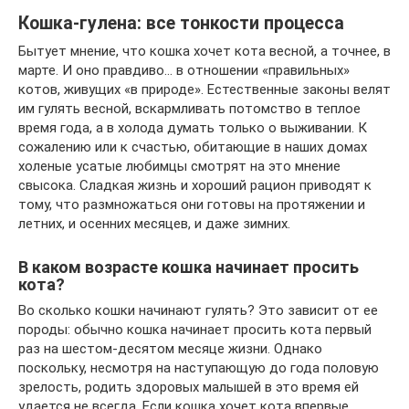
Кошка-гулена: все тонкости процесса
Бытует мнение, что кошка хочет кота весной, а точнее, в
марте. И оно правдиво… в отношении «правильных»
котов, живущих «в природе». Естественные законы велят
им гулять весной, вскармливать потомство в теплое
время года, а в холода думать только о выживании. К
сожалению или к счастью, обитающие в наших домах
холеные усатые любимцы смотрят на это мнение
свысока. Сладкая жизнь и хороший рацион приводят к
тому, что размножаться они готовы на протяжении и
летних, и осенних месяцев, и даже зимних.
В каком возрасте кошка начинает просить
кота?
Во сколько кошки начинают гулять? Это зависит от ее
породы: обычно кошка начинает просить кота первый
раз на шестом-десятом месяце жизни. Однако
поскольку, несмотря на наступающую до года половую
зрелость, родить здоровых малышей в это время ей
удается не всегда. Если кошка хочет кота впервые,