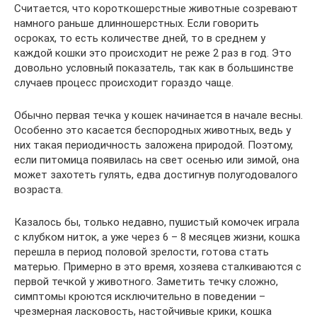
Считается, что короткошерстные животные созревают
намного раньше длинношерстных. Если говорить
осроках, то есть количестве дней, то в среднем у
каждой кошки это происходит не реже 2 раз в год. Это
довольно условный показатель, так как в большинстве
случаев процесс происходит гораздо чаще.
Обычно первая течка у кошек начинается в начале весны.
Особенно это касается беспородных животных, ведь у
них такая периодичность заложена природой. Поэтому,
если питомица появилась на свет осенью или зимой, она
может захотеть гулять, едва достигнув полугодовалого
возраста.
Казалось бы, только недавно, пушистый комочек играла
с клубком ниток, а уже через 6 – 8 месяцев жизни, кошка
перешла в период половой зрелости, готова стать
матерью. Примерно в это время, хозяева сталкиваются с
первой течкой у животного. Заметить течку сложно,
симптомы кроются исключительно в поведении –
чрезмерная ласковость, настойчивые крики, кошка