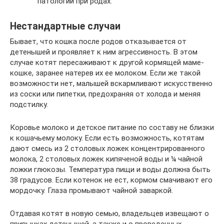
патологий при родах.
Нестандартные случаи
Бывает, что кошка после родов отказывается от
детенышей и проявляет к ним агрессивность. В этом
случае котят пересаживают к другой кормящей маме-
кошке, заранее натерев их ее молоком. Если же такой
возможности нет, малышей вскармливают искусственно
из соски или пипетки, предохраняя от холода и меняя
подстилку.
Коровье молоко и детское питание по составу не близки
к кошачьему молоку. Если есть возможность, котятам
дают смесь из 2 столовых ложек концентрированного
молока, 2 столовых ложек кипяченой воды и ¼ чайной
ложки глюкозы. Температура пищи и воды должна быть
38 градусов. Если котенок не ест, кормом смачивают его
мордочку. Глаза промывают чайной заваркой.
Отдавая котят в новую семью, владельцев извещают о
привычках детенышей, а также и о проведенных